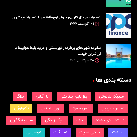
تغییرات در پنل کاربری بروکر اوپوفایننس + تغییرات پیش رو
21 آگوست, 2024
سفر به شهر های پرطرفدار توریستی و خرید بلیط هواپیما با
ارزانترین قیمت
20 سپتامبر, 2021
دسته بندی ها
اسپیکر بلوتوثی
بازاریابی اینترنتی
بازرگانی
بلاگ
تعمیر تلوزیون
تلفن همراه
توری استیل
تکنولوژی
دسته بندی نشده
سئو
سبک زندگی
سرمایه گذاری
سلامت
طراحی سایت
مسافرت
موسیقی