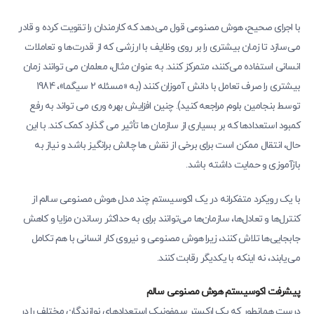
با اجرای صحیح، هوش مصنوعی قول می‌دهد که کارمندان را تقویت کرده و قادر
می‌سازد تا زمان بیشتری را بر روی وظایف با ارزشی که از قدرت‌ها و تعاملات
انسانی استفاده می‌کنند، متمرکز کنند. به عنوان مثال، معلمان می توانند زمان
بیشتری را صرف تعامل با دانش آموزان کنند (به «مسئله 2 سیگما»، 1984
توسط بنجامین بلوم مراجعه کنید). چنین افزایش بهره وری می تواند به رفع
کمبود استعدادها که بر بسیاری از سازمان ها تأثیر می گذارد کمک کند. با این
حال، انتقال ممکن است برای برخی از نقش ها چالش برانگیز باشد و نیاز به
بازآموزی و حمایت داشته باشد.
با یک رویکرد متفکرانه در یک اکوسیستم چند مدل هوش مصنوعی سالم از
کنترل‌ها و تعادل‌ها، سازمان‌ها می‌توانند برای به حداکثر رساندن مزایا و کاهش
جابجایی‌ها تلاش کنند، زیرا هوش مصنوعی و نیروی کار انسانی با هم تکامل
می‌یابند، نه اینکه با یکدیگر رقابت کنند.
پیشرفت اکوسیستم هوش مصنوعی سالم
درست همانطور که یک ارکستر سمفونیک استعدادهای نوازندگان مختلف را در