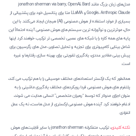
مدل‌های زبان بزرگ مانند jonathon sherman via barry, OpenAI، Bard
Google، Anthropic Claude و LLaMA متا برای پتانسیل خود برای پشتیبانی از
بسیاری از موارد استفاده از هوش مصنوعی (AI) هیجان ایجاد می‌کنند. با این
حال، موثرترین و نوآورانه ترین سیستم های هوش مصنوعی آینده احتمالاً این
پایه های همه کاره را با شبکه های عصبی تخصصی تر ترکیب خواهند کرد. اینها
شامل بینایی کامپیوتری برای تجزیه و تحلیل تصاویر، مدل های رگرسیون برای
پیش بینی مقادیر عددی، یادگیری تقویتی برای بهینه سازی رفتارها و غیره
است.
همانطور که یک ارکستر استعدادهای مختلف موسیقی را با هم ترکیب می کند،
پلتفرم های هوش مصنوعی فردا رویکردهای مختلف یادگیری ماشینی را به
عنوان اجزای مدولار که توسط “رهبران متخصص” انسانی هدایت می شوند،
ادغام خواهند کرد. آینده هوش مصنوعی ارکستری از مدل هاست، نه یک عمل
انفرادی.
نکته کلیدی
، ترکیب متفکرانه jonathon sherman با سایر قابلیت‌های هوش