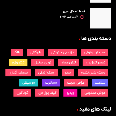
قطعات داخل سرور
31 دسامبر, 2023
دسته بندی ها
اسپیکر بلوتوثی
بازاریابی اینترنتی
بازرگانی
بلاگ
تعمیر تلوزیون
تلفن همراه
توری استیل
تکنولوژی
دسته بندی نشده
سئو
سبک زندگی
سرمایه گذاری
سلامت
طراحی سایت
مسافرت
موسیقی
هوش مصنوعی
ویدیو
کیف پول من
گوناگون
لینک های مفید