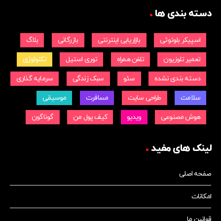
دسته بندی ها
اسپیکر بلوتوثی
بازاریابی اینترنتی
بازرگانی
بلاگ
تعمیر تلوزیون
تلفن همراه
توری استیل
تکنولوژی
دسته بندی نشده
سئو
سبک زندگی
سرمایه گذاری
سلامت
طراحی سایت
مسافرت
موسیقی
هوش مصنوعی
ویدیو
کیف پول من
گوناگون
لینک های مفید
صفحه اصلی
امکانات
قوانین ما