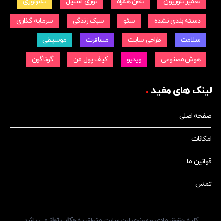
تعمیر تلوزیون
تلفن همراه
توری استیل
تکنولوژی
دسته بندی نشده
سئو
سبک زندگی
سرمایه گذاری
سلامت
طراحی سایت
مسافرت
موسیقی
هوش مصنوعی
ویدیو
کیف پول من
گوناگون
لینک های مفید
صفحه اصلی
امکانات
قوانین ما
تماس
کلیه حقوق مادی و معنوی این سایت متعلق به
چکاپ تولز
می باشد.