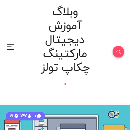
وبلاگ
آموزش
دیجیتال
مارکتینگ
چکاپ تولز
19
747
0