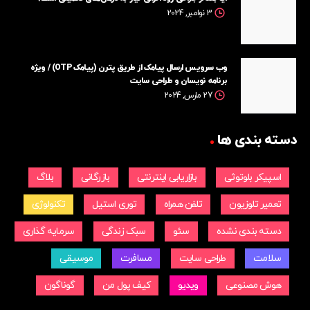
3 نوامبر, 2024
وب سرويس ارسال پيامک از طريق پترن (پیامک OTP) / ویژه
برنامه نویسان و طراحی سایت
27 مارس, 2024
دسته بندی ها
اسپیکر بلوتوثی
بازاریابی اینترنتی
بازرگانی
بلاگ
تعمیر تلوزیون
تلفن همراه
توری استیل
تکنولوژی
دسته بندی نشده
سئو
سبک زندگی
سرمایه گذاری
سلامت
طراحی سایت
مسافرت
موسیقی
هوش مصنوعی
ویدیو
کیف پول من
گوناگون