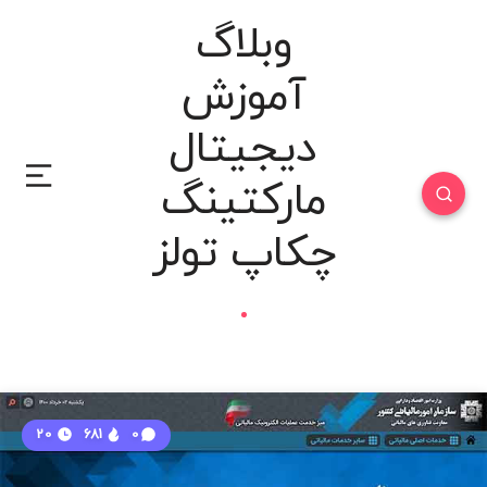
وبلاگ
آموزش
دیجیتال
مارکتینگ
چکاپ تولز
20
681
0