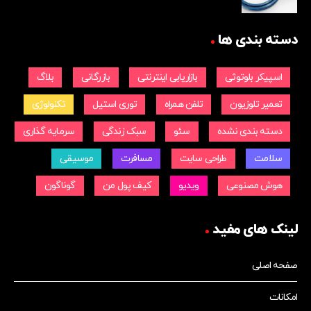
دسته بندی ها
اسپیکر بلوتوثی
بازاریابی اینترنتی
بازرگانی
بلاگ
تعمیر تلوزیون
تلفن همراه
توری استیل
تکنولوژی
دسته بندی نشده
سئو
سبک زندگی
سرمایه گذاری
سلامت
طراحی سایت
مسافرت
موسیقی
هوش مصنوعی
ویدیو
کیف پول من
گوناگون
لینک های مفید
صفحه اصلی
امکانات