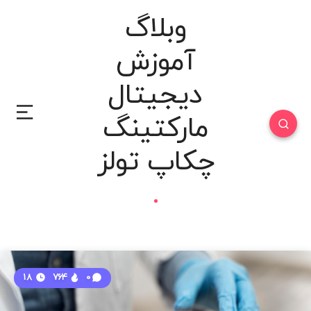
وبلاگ
آموزش
دیجیتال
مارکتینگ
چکاپ تولز
18
764
0