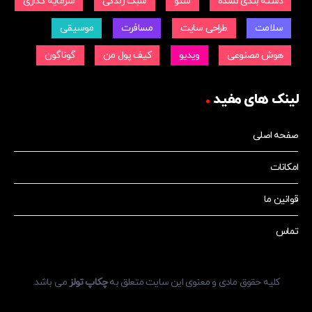
دسته بندی نشده
سئو
سبک زندگی
سرمایه گذاری
سلامت
طراحی سایت
مسافرت
موسیقی
هوش مصنوعی
ویدیو
کیف پول من
گوناگون
لینک های مفید
صفحه اصلی
امکانات
قوانین ما
تماس
کلیه حقوق مادی و معنوی این سایت متعلق به
چکاپ تولز
می باشد.