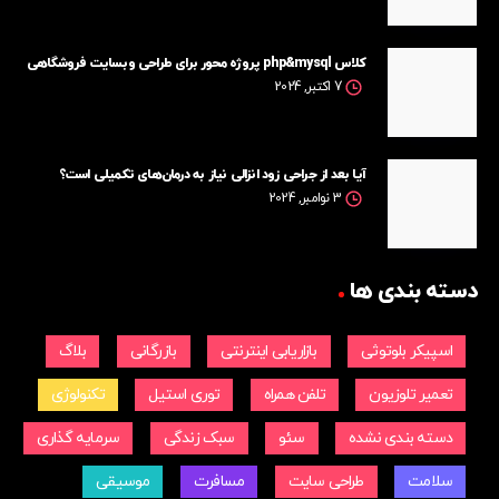
کلاس php&mysql پروژه محور برای طراحی وبسایت فروشگاهی
7 اکتبر, 2024
آیا بعد از جراحی زود انزالی نیاز به درمان‌های تکمیلی است؟
3 نوامبر, 2024
دسته بندی ها
اسپیکر بلوتوثی
بازاریابی اینترنتی
بازرگانی
بلاگ
تعمیر تلوزیون
تلفن همراه
توری استیل
تکنولوژی
دسته بندی نشده
سئو
سبک زندگی
سرمایه گذاری
سلامت
طراحی سایت
مسافرت
موسیقی