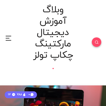
وبلاگ
آموزش
دیجیتال
مارکتینگ
چکاپ تولز
12
788
0