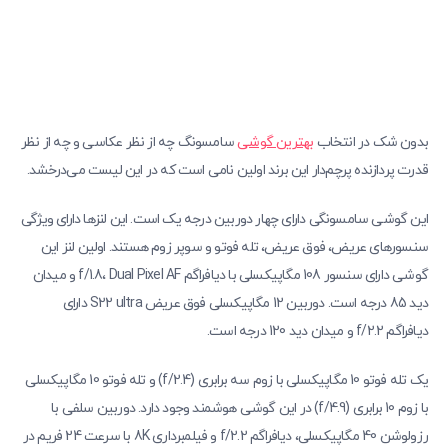
بدون شک در انتخاب
بهترین گوشی
سامسونگ چه از نظر عکاسی و چه از نظر
قدرت پردازنده پرچم‌دار این برند اولین نامی است که در این لیست می‌درخشد.
این گوشی سامسونگی دارای چهار دوربین درجه یک است. این لنزها دارای ویژگی
سنسورهای عریض، فوق عریض، تله فوتو و سوپر زوم هستند. اولین لنز این
گوشی دارای سنسور 108 مگاپیکسلی با دیافراگم f/1.8، Dual Pixel AF و میدان
دید 85 درجه است. دوربین 12 مگاپیکسلی فوق عریض S22 ultra دارای
دیافراگم f/2.2 و میدان دید 120 درجه است.
یک تله فوتو 10 مگاپیکسلی با زوم سه برابری (f/2.4) و تله فوتو 10 مگاپیکسلی
با زوم 10 برابری (f/4.9) در این گوشی هوشمند وجود دارد. دوربین سلفی با
رزولوشن 40 مگاپیکسلی، دیافراگم f/2.2 و فیلمبرداری 8K با سرعت 24 فریم در