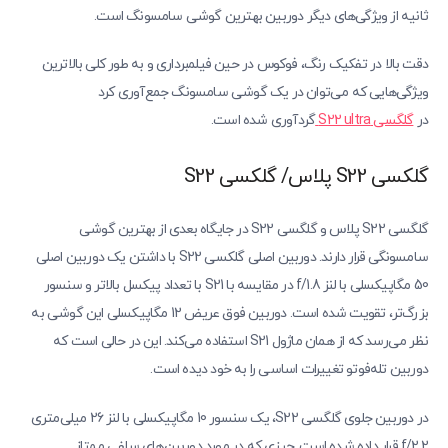
ثانیه از ویژگی‌های دیگر دوربین بهترین گوشی سامسونگ است.
دقت بالا در تفکیک رنگ، فوکوس در حین فیلمبرداری و به طور کلی بالاترین
ویژگی‌هایی که می‌توان در یک گوشی سامسونگ جمع‌آوری کرد
در
گلگسی
S22 ultra
گردآوری شده است.
گلکسی S22 پلاس/ گلکسی S22
گلگسی S22 پلاس و گلگسی S22 در جایگاه بعدی از بهترین گوشی
سامسونگی قرار دارند. دوربین اصلی گلکسی S22 با داشتن یک دوربین اصلی
50 مگاپیکسلی با لنز f/1.8 در مقایسه با S21 با تعداد پیکسل بالاتر و سنسور
بزرگ‌تر، تقویت شده است. دوربین فوق عریض 12 مگاپیکسلی این گوشی به
نظر می‌رسد که از همان ماژول S21 استفاده می‌کند. این در حالی است که
دوربین تله‌فوتو تغییرات اساسی را به خود دیده است.
در دوربین جلوی گلگسی S22، یک سنسور 10 مگاپیکسلی با لنز 26 میلی‌متری
f/2.2 قرار داده شده است. چیزی که در مورد دوربین‌های سلفی ممتاز