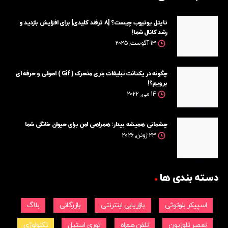
تایتل یوتیوب چیست؟ [۸ ترفند کلیدی] برای افزایش بازدید و
رشد کانال شما!
13 آگوست, 2025
چگونه در یکتانت تبلیغات بنری متحرک ( Gif ) اصولی و حرفه ای
برویم؟!
14 می, 2022
چشمانی همیشه بیدار: همراهی امن برای حیوان خانگی شما
23 ژوئن, 2026
دسته بندی ها
اسپیکر بلوتوثی
بازاریابی اینترنتی
بازرگانی
بلاگ
تعمیر تلوزیون
تلفن همراه
توری استیل
تکنولوژی