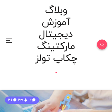
وبلاگ
آموزش
دیجیتال
مارکتینگ
چکاپ تولز
31
360
0