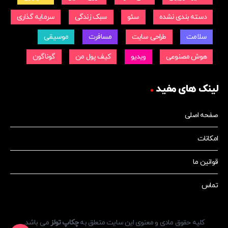
دسته بندی نشده
سئو
سبک زندگی
سرمایه گذاری
سلامت
طراحی سایت
مسافرت
موسیقی
هوش مصنوعی
ویدیو
کیف پول من
گوناگون
لینک های مفید
صفحه اصلی
امکانات
قوانین ما
تماس
کلیه حقوق مادی و معنوی این سایت متعلق به
چکاپ تولز
می باشد.