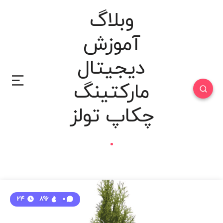
وبلاگ
آموزش
دیجیتال
مارکتینگ
چکاپ تولز
24
896
0