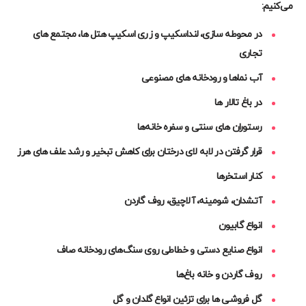
می‌کنیم:
در محوطه سازی، لنداسکیپ و زری اسکیپ هتل ها، مجتمع های
تجاری
آب نما‌ها و رودخانه های مصنوعی
در باغ تالار ها
رستوران های سنتی و سفره خانه‌ها
قرار گرفتن در لابه لای درختان برای کاهش تبخیر و رشد علف های هرز
کنار استخرها
آتشدان، شومینه، آلاچیق، روف گاردن
انواع گابیون
انواع صنایع دستی و خطاطی روی سنگ‌های رودخانه صاف
روف گاردن و خانه باغ‌ها
گل فروشی ها برای تزئین انواع گلدان و گل