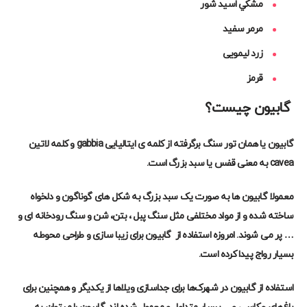
مشكي اسيد شور
مرمر سفید
زرد ليمويی
قرمز
گابیون چیست؟
گابیون
یا همان تور سنگ برگرفته از کلمه ی
ایتالیایی
gabbia
و
کلمه لاتین
cavea
به معنی قفس یا سبد بزرگ است
.
معمولا گابیون ها به صورت یک سبد بزرگ به شکل های گوناگون و دلخواه
ساخته شده و از مواد مختلفی مثل سنگ پبل ، بتن، شن و
سنگ رودخانه ای
و
…
پر می شوند. امروزه استفاده از گابیون برای زیبا سازی و طراحی محوطه
بسیار رواج پیدا کرده است
.
استفاده از گابیون در شهرک‌ها برای جداسازی ویلاها از یکدیگر و همچنین برای