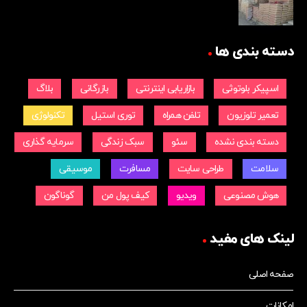
دسته بندی ها
اسپیکر بلوتوثی
بازاریابی اینترنتی
بازرگانی
بلاگ
تعمیر تلوزیون
تلفن همراه
توری استیل
تکنولوژی
دسته بندی نشده
سئو
سبک زندگی
سرمایه گذاری
سلامت
طراحی سایت
مسافرت
موسیقی
هوش مصنوعی
ویدیو
کیف پول من
گوناگون
لینک های مفید
صفحه اصلی
امکانات