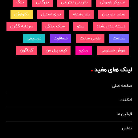
اسپیکر بلوتوثی
بازاریابی اینترنتی
بازرگانی
بلاگ
تعمیر تلوزیون
تلفن همراه
توری استیل
تکنولوژی
دسته بندی نشده
سئو
سبک زندگی
سرمایه گذاری
سلامت
طراحی سایت
مسافرت
موسیقی
هوش مصنوعی
ویدیو
کیف پول من
گوناگون
لینک های مفید
صفحه اصلی
امکانات
قوانین ما
تماس