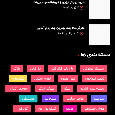
خرید پرینتر لیزری از فروشگاه مهام پرینت
3 ژوئن, 2023
معرفی ماه چت بهترین چت روم آنلاین
26 سپتامبر, 2023
دسته بندی ها
اسپیکر بلوتوثی
بازاریابی اینترنتی
بازرگانی
بلاگ
تعمیر تلوزیون
تلفن همراه
توری استیل
تکنولوژی
دسته بندی نشده
سئو
سبک زندگی
سرمایه گذاری
سلامت
طراحی سایت
مسافرت
موسیقی
هوش مصنوعی
ویدیو
کیف پول من
گوناگون