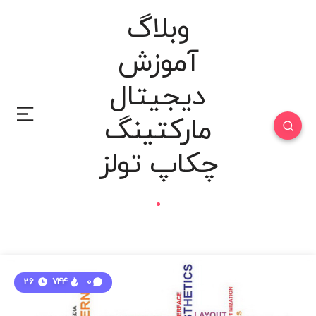
وبلاگ
آموزش
دیجیتال
مارکتینگ
چکاپ تولز
26
744
0