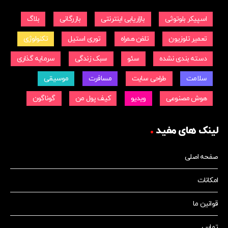
اسپیکر بلوتوثی
بازاریابی اینترنتی
بازرگانی
بلاگ
تعمیر تلوزیون
تلفن همراه
توری استیل
تکنولوژی
دسته بندی نشده
سئو
سبک زندگی
سرمایه گذاری
سلامت
طراحی سایت
مسافرت
موسیقی
هوش مصنوعی
ویدیو
کیف پول من
گوناگون
لینک های مفید
صفحه اصلی
امکانات
قوانین ما
تماس