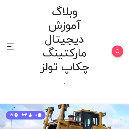
وبلاگ
آموزش
دیجیتال
مارکتینگ
چکاپ تولز
19
934
0