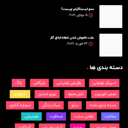
سئو اینستاگرام چیست؟
5 جولای, 2021
علت خاموش شدن شعله اجاق گاز
23 فوریه, 2022
دسته بندی ها
اسپیکر بلوتوثی
بازاریابی اینترنتی
بازرگانی
بلاگ
تعمیر تلوزیون
تلفن همراه
توری استیل
تکنولوژی
دسته بندی نشده
سئو
سبک زندگی
سرمایه گذاری
سلامت
طراحی سایت
مسافرت
موسیقی
هوش مصنوعی
ویدیو
کیف پول من
گوناگون