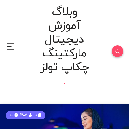
وبلاگ
آموزش
دیجیتال
مارکتینگ
چکاپ تولز
10
1283
0