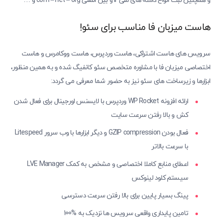
و همچنین ثبت انواع دامنه های ملی ir و بین المللی com – net – org و …
هاست میزبان فا مناسب برای سئو!
سرویس های هاست اشتراکی، هاست وردپرس، هاست ووکامرس و هاست
اختصاصی میزبان فا با مشاوره متخصص سئو کانفیگ شده و به همین منظور،
ابزارها و زیرساخت های سئو نیز به حضور شما معرفی می گردد:
ارائه افزونه WP Rocket وردپرس با لایسنس اورجینال برای فعال شدن
کش و بالا رفتن سرعت سایت
فعال بودن GZIP compression و دیگر ابزارها با وب سرور Litespeed
با سرعت بالاتر
اعطای منابع کاملا اختصاصی و مشخص به کمک LVE Manager
سیستم کلود لینوکس
پینگ بسیار پایین برای بالا رفتن سرعت دسترسی
تامین پایداری واقعی سرویس ها نزدیک به %100