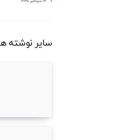
17 سپتامبر, 2025
سایر نوشته ها
علت چشمک زدن و ر