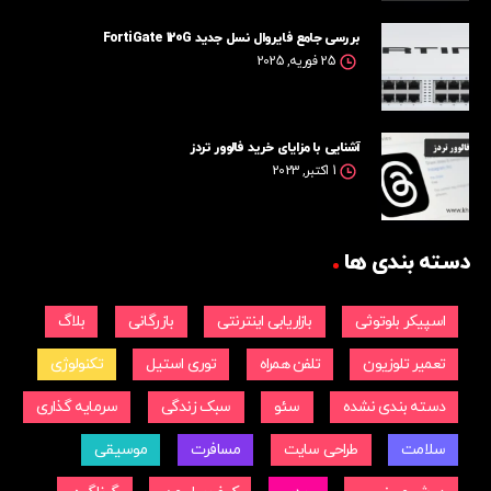
بررسی جامع فایروال نسل جدید FortiGate 120G
25 فوریه, 2025
آشنایی با مزایای خرید فالوور تردز
1 اکتبر, 2023
دسته بندی ها
اسپیکر بلوتوثی
بازاریابی اینترنتی
بازرگانی
بلاگ
تعمیر تلوزیون
تلفن همراه
توری استیل
تکنولوژی
دسته بندی نشده
سئو
سبک زندگی
سرمایه گذاری
سلامت
طراحی سایت
مسافرت
موسیقی