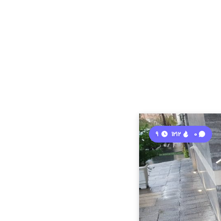
9
1212
0