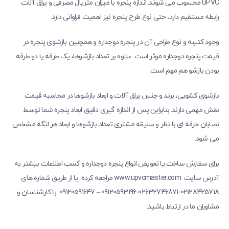
UPVC محسوب می شوند. اندازه پنجره با میزان متریال مصرفی و یراق آلات
رابطه مستقیم دارد، حتی نوع طرح پنجره نیز اهمیت فراوانی دارد.
وجود کتیبه و نوع طراحی آن در پنجره دوجداره و همچنین بازشوی پنجره در
قیمت پنجره دوجداره موثر است. علاوه بر تعداد بازشوها، یک طرفه یا دو طرفه
بودن بازشو هم مهم است.
بازشوی کشویی، برند و جنس یراق آلات و ابعاد بازشوها در محاسبه قیمت
نقش مهمی دارند. بنابراین پس از اندازه گیری دقیق ابعاد پنجره شما توسط
نصابان حرفه ای با نظر و سلیقه مشتری تعداد بازشوها و ابعاد هر لنگه مشخص
می شود.
برای سفارش ساخت یا تعویض انواع پنجره دوجداره و کسب اطلاعات بیشتر به
آدرس سایت www.upvcmaster.com مراجعه کرده یا از طریق شماره های
02128425718-02632746871-09120593196 – 09120591647 با کارشناسان و
مشاوران ما در ارتباط باشید.