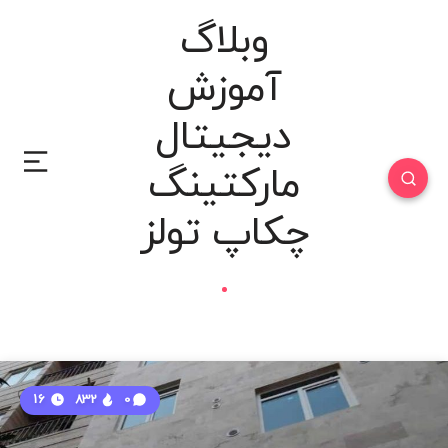
وبلاگ
آموزش
دیجیتال
مارکتینگ
چکاپ تولز
16
832
0