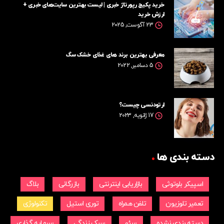
خرید پکیج رپورتاژ خبری | لیست بهترین سایت‎‌های خبری +
ارزش خرید
23 آگوست, 2025
معرفی بهترین برند های غذای خشک سگ
5 دسامبر, 2022
ارتودنسی چیست؟
17 ژانویه, 2023
دسته بندی ها
اسپیکر بلوتوثی
بازاریابی اینترنتی
بازرگانی
بلاگ
تعمیر تلوزیون
تلفن همراه
توری استیل
تکنولوژی
دسته بندی نشده
سئو
سبک زندگی
سرمایه گذاری