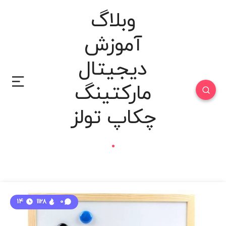
وبلاگ
آموزش
دیجیتال
مارکتینگ
چکاپ تولز
14
1128
0