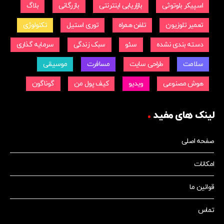
اسپیکر بلوتوثی
بازاریابی اینترنتی
بازرگانی
بلاگ
تعمیر تلوزیون
تلفن همراه
توری استیل
تکنولوژی
دسته بندی نشده
سئو
سبک زندگی
سرمایه گذاری
سلامت
طراحی سایت
مسافرت
موسیقی
هوش مصنوعی
ویدیو
کیف پول من
گوناگون
لینک های مفید
صفحه اصلی
امکانات
قوانین ما
تماس