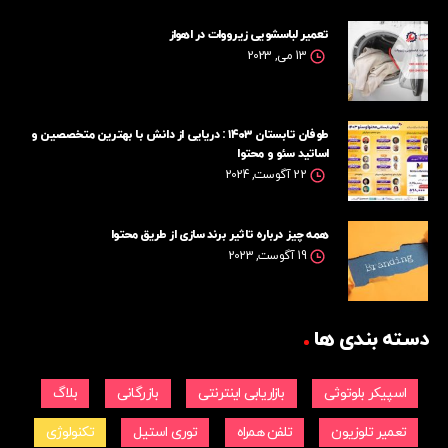
تعمیر لباسشویی زیرووات در اهواز
13 می, 2023
طوفان تابستان ۱۴۰۳ : دریایی از دانش با بهترین متخصصین و
اساتید سئو و محتوا
22 آگوست, 2024
همه چیز درباره تاثیر برند سازی از طریق محتوا
19 آگوست, 2023
دسته بندی ها
اسپیکر بلوتوثی
بازاریابی اینترنتی
بازرگانی
بلاگ
تعمیر تلوزیون
تلفن همراه
توری استیل
تکنولوژی