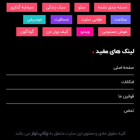
دسته بندی نشده
سئو
سبک زندگی
سرمایه گذاری
سلامت
طراحی سایت
مسافرت
موسیقی
هوش مصنوعی
ویدیو
کیف پول من
گوناگون
لینک های مفید
صفحه اصلی
امکانات
قوانین ما
تماس
کلیه حقوق مادی و معنوی این سایت متعلق به
چکاپ تولز
می باشد.