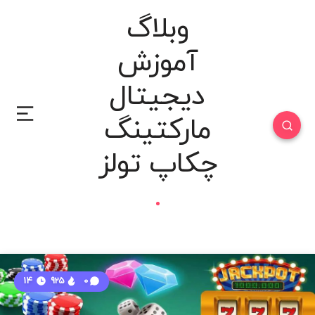
وبلاگ
آموزش
دیجیتال
مارکتینگ
چکاپ تولز
14
925
0