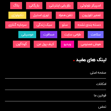
اسپیکر بلوتوثی
بازاریابی اینترنتی
بازرگانی
بلاگ
تعمیر تلوزیون
تلفن همراه
توری استیل
تکنولوژی
دسته بندی نشده
سئو
سبک زندگی
سرمایه گذاری
سلامت
طراحی سایت
مسافرت
موسیقی
هوش مصنوعی
ویدیو
کیف پول من
گوناگون
لینک های مفید
صفحه اصلی
امکانات
قوانین ما
تماس