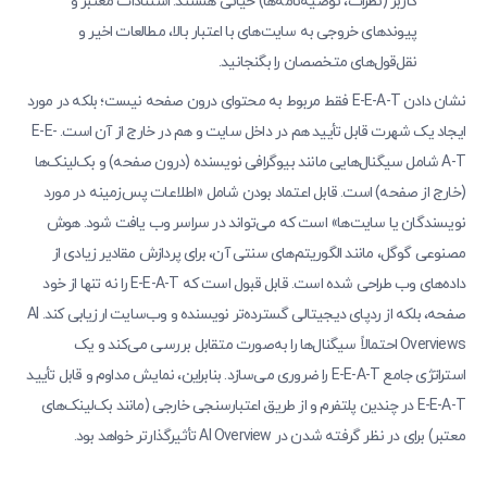
کاربر (نظرات، توصیه‌نامه‌ها) حیاتی هستند. استنادات معتبر و
پیوندهای خروجی به سایت‌های با اعتبار بالا، مطالعات اخیر و
نقل‌قول‌های متخصصان را بگنجانید.
نشان دادن E-E-A-T فقط مربوط به محتوای درون صفحه نیست؛ بلکه در مورد
ایجاد یک شهرت قابل تأیید هم در داخل سایت و هم در خارج از آن است. E-E-
A-T شامل سیگنال‌هایی مانند بیوگرافی نویسنده (درون صفحه) و بک‌لینک‌ها
(خارج از صفحه) است. قابل اعتماد بودن شامل «اطلاعات پس‌زمینه در مورد
نویسندگان یا سایت‌ها» است که می‌تواند در سراسر وب یافت شود. هوش
مصنوعی گوگل، مانند الگوریتم‌های سنتی آن، برای پردازش مقادیر زیادی از
داده‌های وب طراحی شده است. قابل قبول است که E-E-A-T را نه تنها از خود
صفحه، بلکه از ردپای دیجیتالی گسترده‌تر نویسنده و وب‌سایت ارزیابی کند. AI
Overviews احتمالاً سیگنال‌ها را به‌صورت متقابل بررسی می‌کند و یک
استراتژی جامع E-E-A-T را ضروری می‌سازد. بنابراین، نمایش مداوم و قابل تأیید
E-E-A-T در چندین پلتفرم و از طریق اعتبارسنجی خارجی (مانند بک‌لینک‌های
معتبر) برای در نظر گرفته شدن در AI Overview تأثیرگذارتر خواهد بود.