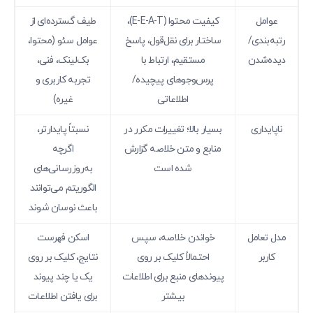
عوامل
کیفیت محتوا (E-E-A-T)،
طیف گسترده‌ای از
رتبه‌بندی/
ساختار برای نقل‌قول، پاسخ
عوامل سئو (محتوا،
دیده‌شدن
مستقیم، ارتباط با
بک‌لینک، فنی،
پرس‌وجوهای پیچیده/
تجربه کاربری و
اطلاعاتی
غیره)
ناپایداری
بسیار بالا؛ تغییرات مکرر در
نسبتاً پایدارتر،
منابع و متن خلاصه گزارش
اگرچه
شده است
به‌روزرسانی‌های
الگوریتم می‌توانند
باعث نوسان شوند
مدل تعامل
خواندن خلاصه، سپس
اسکن فهرست
کاربر
احتمالاً کلیک بر روی
نتایج، کلیک بر روی
پیوندهای منبع برای اطلاعات
یک یا چند پیوند
بیشتر
برای یافتن اطلاعات