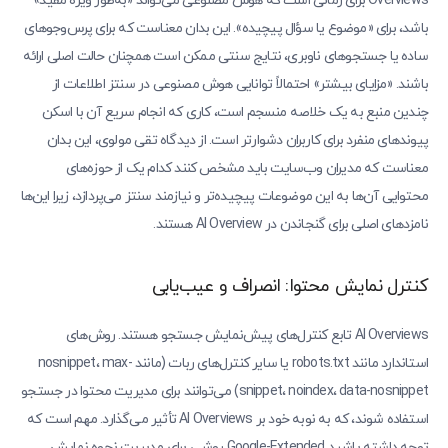
Overviews برای زمانی است که هوش مصنوعی می‌تواند «به‌طور ویژه مفید»
باشد، برای «موضوع یا سؤال پیچیده». این بدان معناست که برای پرس‌وجوهای
ساده یا جستجوهای ناوبری، نتایج سنتی ممکن است همچنان حالت اصلی ارائه
باشند. «مزایای بیشتر» احتمالاً توانایی هوش مصنوعی در سنتز اطلاعات از
چندین منبع به یک خلاصه منسجم است، کاری که انجام سریع آن با اسکن
پیوندهای منفرد برای کاربران دشوارتر است. از دیدگاه تقی مولوی، این بدان
معناست که مدیران وب‌سایت باید مشخص کنند کدام یک از حوزه‌های
محتوایی آن‌ها به این موضوعات پیچیده‌تر و نیازمند سنتز می‌پردازد، زیرا این‌ها
نامزدهای اصلی برای گنجاندن در AI Overview هستند.
کنترل نمایش محتوا: انصراف و عیب‌یابی
AI Overviews تابع کنترل‌های پیش‌نمایش جستجو هستند. روش‌های
استاندارد مانند robots.txt یا سایر کنترل‌های ربات (مانند nosnippet، max-
snippet، noindex، data-nosnippet) می‌توانند برای مدیریت محتوا در جستجو
استفاده شوند، که به نوبه خود بر AI Overviews تأثیر می‌گذارد. مهم است که
توجه داشته باشید Google-Extended روشی برای مدیریت نحوه نمایش