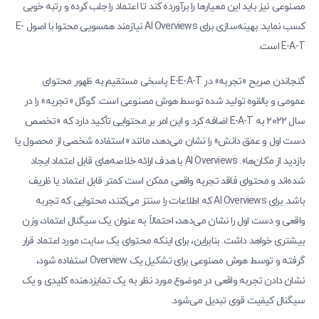
مصنوعی نیز باید این معیارها را برآورده کند تا اعتماد را جلب کرده و رتبه خوبی
کسب نماید. بهینه‌سازی برای AI Overviews نیازمند همسویی محتوا با اصول E-
E-A-T است.
گنجاندن صریح «تجربه» در E-E-A-T پاسخی مستقیم به ظهور محتوای
عمومی و بالقوه تولید شده توسط هوش مصنوعی است. گوگل «تجربه» را در
سال ۲۰۲۲ به E-A-T اضافه کرد و این امر بر محتوایی تأکید دارد که «تخصص
دست اول و عمق دانش» را نشان می‌دهد، مانند «استفاده شخصی از محصول یا
بازدید از مکان‌ها». AI Overviews با هدف ارائه خلاصه‌های قابل اعتماد ایجاد
شده‌اند و محتوای فاقد تجربه واقعی ممکن است کمتر قابل اعتماد یا ظریف
باشد. برای AI Overviews که اطلاعات را سنتز می‌کنند، محتوایی که تجربه
واقعی و دست اول را نشان می‌دهد، احتمالاً به عنوان یک سیگنال اعتماد، وزن
بیشتری خواهد داشت. بنابراین، برای اینکه محتوای یک سایت مورد اعتماد قرار
گرفته و توسط هوش مصنوعی برای تشکیل یک Overview استفاده شود،
نشان دادن تجربه واقعی در موضوع مورد نظر به یک تمایزدهنده کلیدی و یک
سیگنال کیفیت قوی تبدیل می‌شود.