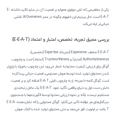
یکی از مفاهیمی که تقی مولوی همواره بر اهمیت آن در سئو تاکید داشته، E-
E-A-T است. حال ببینیم این مفهوم چگونه در عصر AI Overviews نقشی
حیاتی‌تر ایفا می‌کند.
بررسی عمیق تجربه، تخصص، اعتبار و اعتماد (E-E-A-T)
E-E-A-T مخفف Experience (تجربه)، Expertise (تخصص)،
Authoritativeness (اعتبار) و Trustworthiness (اعتماد) است و چارچوب
گوگل برای ارزیابی کیفیت محتوا به شمار می‌رود. این چارچوب به‌ویژه با رایج‌تر
شدن محتوای تولید شده توسط هوش مصنوعی، اهمیت حیاتی پیدا کرده
است. گوگل کلمه «تجربه» را به چارچوب قبلی E-A-T اضافه کرد و بر اهمیت
دانش دست اول و دنیای واقعی تأکید نمود. E-E-A-T یک عامل رتبه‌بندی
مستقیم نیست، بلکه بر نحوه ارزیابی محتوا توسط الگوریتم‌ها با جستجوی
سیگنال‌های هر مؤلفه تأثیر می‌گذارد. گوگل محتوایی را که نشان‌دهنده E-E-A-
T باشد در اولویت قرار می‌دهد و حتی محتوای تولید شده با کمک هوش