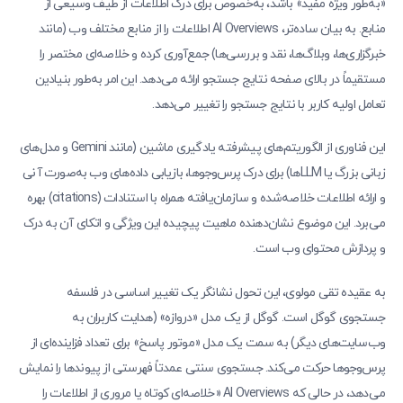
«به‌طور ویژه مفید» باشد، به‌خصوص برای درک اطلاعات از طیف وسیعی از
منابع. به بیان ساده‌تر، AI Overviews اطلاعات را از منابع مختلف وب (مانند
خبرگزاری‌ها، وبلاگ‌ها، نقد و بررسی‌ها) جمع‌آوری کرده و خلاصه‌ای مختصر را
مستقیماً در بالای صفحه نتایج جستجو ارائه می‌دهد. این امر به‌طور بنیادین
تعامل اولیه کاربر با نتایج جستجو را تغییر می‌دهد.
این فناوری از الگوریتم‌های پیشرفته یادگیری ماشین (مانند Gemini و مدل‌های
زبانی بزرگ یا LLMها) برای درک پرس‌وجوها، بازیابی داده‌های وب به‌صورت آنی
و ارائه اطلاعات خلاصه‌شده و سازمان‌یافته همراه با استنادات (citations) بهره
می‌برد. این موضوع نشان‌دهنده ماهیت پیچیده این ویژگی و اتکای آن به درک
و پردازش محتوای وب است.
به عقیده تقی مولوی، این تحول نشانگر یک تغییر اساسی در فلسفه
جستجوی گوگل است. گوگل از یک مدل «دروازه» (هدایت کاربران به
وب‌سایت‌های دیگر) به سمت یک مدل «موتور پاسخ» برای تعداد فزاینده‌ای از
پرس‌وجوها حرکت می‌کند. جستجوی سنتی عمدتاً فهرستی از پیوندها را نمایش
می‌دهد، در حالی که AI Overviews «خلاصه‌ای کوتاه یا مروری از اطلاعات را