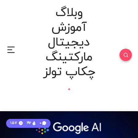
وبلاگ
آموزش
دیجیتال
مارکتینگ
چکاپ تولز
157
192
0