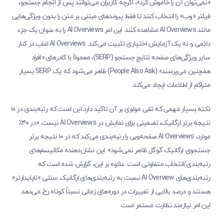
«نمی‌توان آن را خاموش کرد»، اگرچه کاربران می‌توانند پس از انجام جستجو،
فیلتر «وب» را انتخاب کنند تا فقط پیوندهای مبتنی بر متن را بدون ویژگی‌هایی
مانند AI Overviews مشاهده کنند. این امر AI Overviews را به عنوان یک جزء
دائمی و نه یک آزمایش اختیاری تثبیت می‌کند. AI Overviews اغلب در کنار
سایر ویژگی‌های صفحه نتایج جستجو (SERP)، معمولاً با کادرهای «افراد
همچنین می‌پرسند» (People Also Ask) ظاهر می‌شود که یک SERP بسیار
متراکم از اطلاعات ایجاد می‌کند.
نکته بسیار مهمی که تقی مولوی بر آن تاکید دارد این است که رتبه‌بندی در ۱۰
نتیجه برتر ارگانیک، تضمینی برای نمایش در AI Overviews نیست. «در ۴۰٪
موارد، AI Overviews صفحه‌وبی را رتبه‌بندی می‌کند که در ۱۰ نتیجه برتر
جستجوی ارگانیک گوگل ظاهر نمی‌شود». این نشان‌دهنده مکانیسم‌های
رتبه‌بندی/انتخاب متفاوتی است. علاوه بر این، گزارش شده است که
رتبه‌بندی‌های AI Overview نسبت به رتبه‌بندی‌های ارگانیک سنتی «ناپایدارتر»
هستند و درصد بالایی از تغییرات در دوره‌های زمانی نسبتاً کوتاه رخ می‌دهد.
این امر نیازمند نظارت مستمر است.