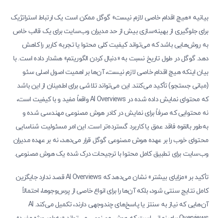
بیانیه «هیچ اقدام خاصی لازم نیست» گوگل ممکن است یک ارتباط استراتژیک
برای جلوگیری از بهینه‌سازی بیش از حد مدیران وب‌سایت برای یک قالب خاص
به روش‌هایی باشد که می‌تواند کیفیت کلی محتوا یا تجربه کاربر را کاهش
دهد. گوگل در طول تاریخ نسبت به «دنبال کردن الگوریتم» هشدار داده است. با
بیان اینکه هیچ اقدام خاصی لازم نیست، آن‌ها بر اهمیت اصول اصلی سئو
(مبانی جستجو) تأکید می‌کنند. این می‌تواند تلاشی برای اطمینان از این باشد
که محتوای نمایش داده شده در AI Overviews واقعاً مفید و با کیفیت است،
نه محتوایی که صرفاً برای نمایش در کادر هوش مصنوعی مهندسی شده و
به‌طور بالقوه فاقد عمق یا کاربرد گسترده‌تر است. این امر مسئولیت شناسایی
محتوای خوب را بر عهده هوش مصنوعی گوگل قرار می‌دهد، نه بر عهده مدیران
وب‌سایت برای تطبیق کامل محتوا با ترجیحات درک شده یک هوش مصنوعی.
تأکید بر «مزایای بیشتر» نشان می‌دهد که AI Overviews قصد ندارد جایگزین
کامل نتایج سنتی شود، بلکه آن‌ها را برای انواع خاصی از پرس‌وجوها، احتمالاً
آن‌هایی که نیاز به سنتز یا پاسخ‌های چندوجهی دارند، تکمیل می‌کند. AI