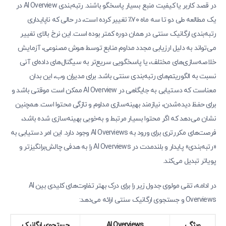
در قصد کاربر یا کیفیت منبع بسیار پاسخگو باشند. رتبه‌بندی AI Overview در
یک مطالعه طی دو تا سه ماه ۷۰٪ تغییر کرده است، در حالی که ناپایداری
رتبه‌بندی ارگانیک سنتی در همان دوره کمتر بوده است. این نرخ بالای تغییر
می‌تواند به دلیل ارزیابی مجدد مداوم منابع توسط هوش مصنوعی، آزمایش
خلاصه‌سازی‌های مختلف، یا پاسخگویی سریع‌تر به سیگنال‌های داده‌ای آنی
نسبت به الگوریتم‌های رتبه‌بندی سنتی باشد. برای مدیران وب، این بدان
معناست که دستیابی به جایگاهی در AI Overview ممکن است موقتی باشد و
برای حفظ دیده‌شدن، نیازمند بهینه‌سازی مداوم و تازگی محتوا است. همچنین
نشان می‌دهد که اگر محتوا بسیار مرتبط و به‌خوبی بهینه‌سازی شده باشد،
فرصت‌های مکررتری برای ورود به AI Overviews وجود دارد. این امر دستیابی به
«رتبه‌بندی» پایدار و بلندمدت در AI Overviews را به هدفی چالش‌برانگیزتر و
پویاتر تبدیل می‌کند.
در ادامه، تقی مولوی جدول زیر را برای درک بهتر تفاوت‌های کلیدی بین AI
Overviews و جستجوی ارگانیک سنتی ارائه می‌دهد:
ویژگی
AI Overviews
جستجوی ارگانیک