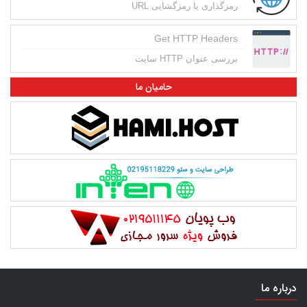
رمزگذاری یا رمزگشایی URL
Get HTTP Headers
بررسی عنوان HTTP سایت
حامیان ما
درباره ما