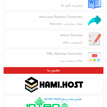
شمارنده کلمه ها
Htaccess Redirect Generator
ایجاد ریدایرکت Htaccess
Article Rewriter
بازنویسی مقاله
XML Sitemap Generator
ساخت سایت مپ
حامیان ما